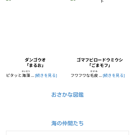
ダンゴウオ
ゴマフビロードウミウシ
「まるお」
「ごまモフ」
かいそう
けがわ
ピタッと
海藻
…
[続きを見る]
フワフワな
毛皮
…
[続きを見る]
おさかな図鑑
海の仲間たち