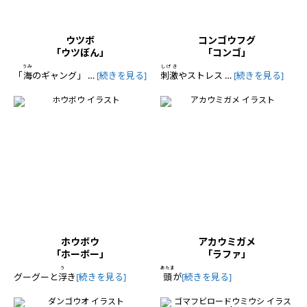
ウツボ
コンゴウフグ
「ウツぼん」
「コンゴ」
うみ
しげき
「
海
のギャング」 …
[続きを見る]
刺激
やストレス …
[続きを見る]
ホウボウ
アカウミガメ
「ホーボー」
「ラファ」
う
あたま
グーグーと
浮
き
[続きを見る]
頭
が
[続きを見る]