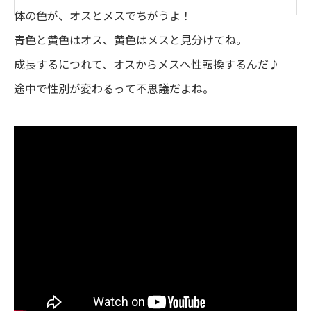
体
の
色
が、オスとメスでちがうよ！
青色
と
黄色
はオス、
黄色
はメスと
見分
けてね。
成長
するにつれて、オスからメスへ
性転換
するんだ♪
途中
で
性別
が
変
わるって
不思議
だよね。