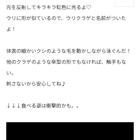
光
を
反射
してキラキラ
虹色
に
光
るよ♡
ウリに
形
が
似
ているので、ウリクラゲと
名前
がついた
よ！
体表
の
細
かいクシのような
毛
を
動
かしながら
泳
ぐんだ！
他
のクラゲのような
傘
型
の
形
でもなければ、
触手
もな
い。
刺
さないから
安心
してね♪
↓↓↓
食
べる
姿
は
衝撃的
かも。。