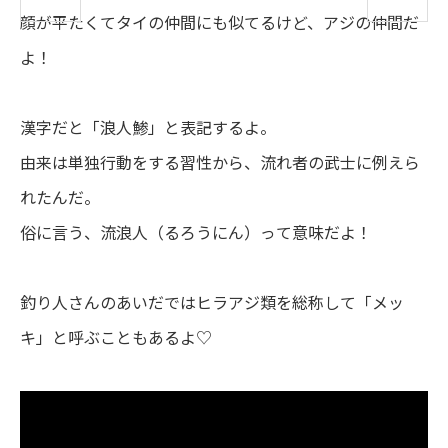
顔
が
平
たくてタイの
仲間
にも
似
てるけど、アジの
仲間
だ
よ！
漢字
だと「
浪人
鯵
」と
表記
するよ。
由来
は
単独行動
をする
習性
から、
流
れ
者
の
武士
に
例
えら
れたんだ。
俗
に
言
う、
流浪
人
（るろうにん）って
意味
だよ！
釣
り
人
さんのあいだではヒラアジ
類
を
総称
して「メッ
キ」と
呼
ぶこともあるよ♡