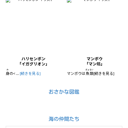
ハリセンボン
マンボウ
「イガグリオン」
「マン坊」
み
ぎょるい
身
の
< …
[続きを見る]
マンボウは
魚類
[続きを見る]
おさかな図鑑
海の仲間たち