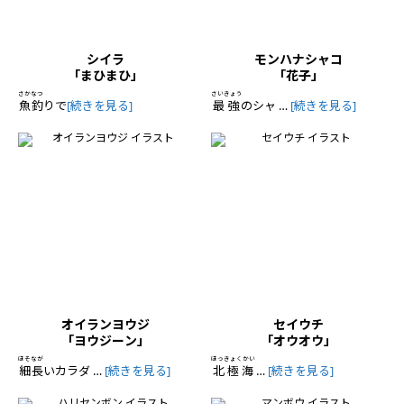
シイラ
モンハナシャコ
「まひまひ」
「花子」
さかなつ
さいきょう
魚釣
りで
[続きを見る]
最強
のシャ …
[続きを見る]
オイランヨウジ
セイウチ
「ヨウジーン」
「オウオウ」
ほそなが
ほっきょくかい
細長
いカラダ …
[続きを見る]
北極海
…
[続きを見る]