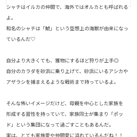
シャチはイルカの
仲間
で、
海外
ではオルカとも
呼
ばれる
よ。
和名
のシャチは「
鯱
」という
空想
上
の
海獣
が
由来
になっ
ているんだ♡
自分
より
大
きくても、
獲
物
にするほど
狩
りが
上手
◎
自分
のカラダを
砂浜
に
乗
り
上
げて、
砂浜
にいるアシカや
アザラシを
捕
まえるような
戦術
まで
持
っているよ。
そんな
怖
いイメージだけど、
母親
を
中心
とした
家族
を
形成
する
習性
を
持
っていて、
家族
同士
が
集
まり「ポッ
ド」という
集団
になって
過
ごすこともあるんだ。
実
は、とても
家族愛
や
仲間
愛
に
溢
れているんだね！！