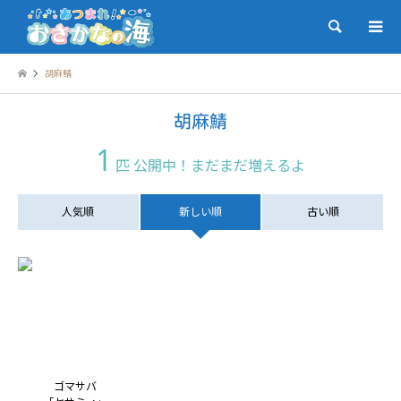
検索
胡麻鯖
胡麻鯖
1
匹 公開中！まだまだ増えるよ
人気順
新しい順
古い順
ゴマサバ