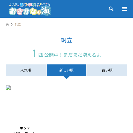
検索
帆立
帆立
1
匹 公開中！まだまだ増えるよ
人気順
新しい順
古い順
ホタテ