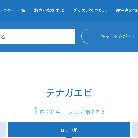
ラクター 一覧
おさかなを学ぶ
グッズができたよ
運営者の情
テナガエビ
1
匹 公開中！まだまだ増えるよ
新しい順