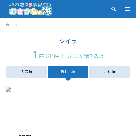
検索
シイラ
シイラ
1
匹 公開中！まだまだ増えるよ
人気順
新しい順
古い順
シイラ