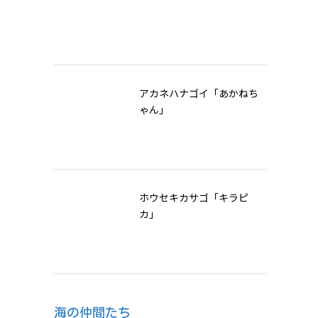
アカネハナゴイ「あかねち
ゃん」
ホウセキカサゴ「キラピ
カ」
海の仲間たち